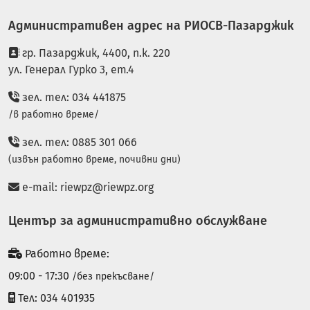
Административен адрес на РИОСВ-Пазарджик
гр. Пазарджик, 4400, п.к. 220
ул. Генерал Гурко 3, ет.4
зел. тел: 034 441875
/в работно време/
зел. тел: 0885 301 066
(извън работно време, почивни дни)
e-mail:
riewpz@riewpz.org
Център за административно обслужване
Работно време:
09:00 - 17:30
/без прекъсване/
Тел: 034 401935