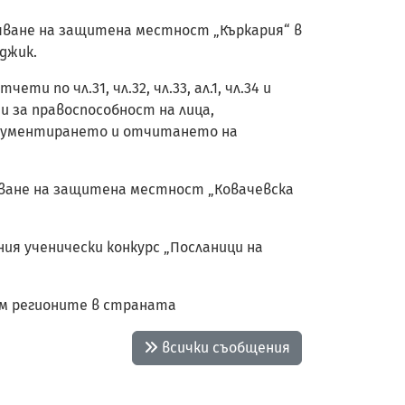
вяване на защитена местност „Къркария“ в
джик.
 по чл.31, чл.32, чл.33, ал.1, чл.34 и
ти за правоспособност на лица,
окументирането и отчитането на
вяване на защитена местност „Ковачевска
ия ученически конкурс „Посланици на
ъм регионите в страната
всички съобщения