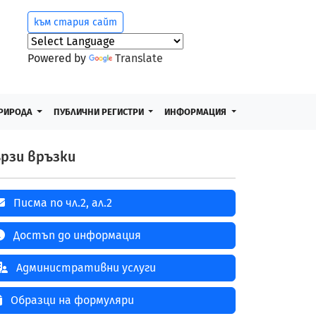
към стария сайт
Powered by
Translate
РИРОДА
ПУБЛИЧНИ РЕГИСТРИ
ИНФОРМАЦИЯ
рзи връзки
Писма по чл.2, ал.2
Достъп до информация
Административни услуги
Образци на формуляри