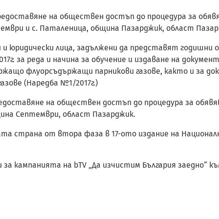
л предоставяне на обществен достъп до процедура за обя
ември и с. Паталеница, община Пазарджик, област Пазар
 юридически лица, задължени да представят годишни отчети
2017г. за реда и начина за обучение и издаване на докумен
ржащо флуорсъдържащи парникови газове, както и за д
азове (Наредба №1/2017г.)
л предоставяне на обществен достъп до процедура за обя
щина Септември, област Пазарджик.
ата страна от втора фаза в 17-ото издание на Националн
 за кампанията на bTV „Да изчистим България заедно“ к