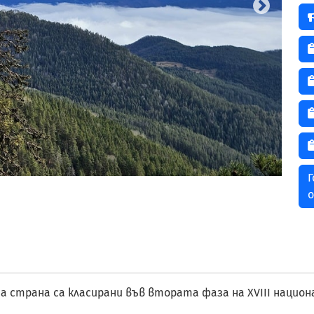
Г
о
а страна са класирани във втората фаза на XVIII национ