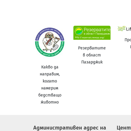
Пр
Резерватите
в област
Пазарджик
Какво да
направим,
когато
намерим
бедстващо
животно
Административен адрес на
Цент