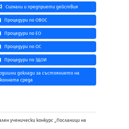
Сигнали и предприети действия
Процедури по ОВОС
Процедури по ЕО
Процедури по ОС
Процедури по ЗДОИ
одишни доклади за състоянието на
колната среда
ален ученически конкурс „Посланици на