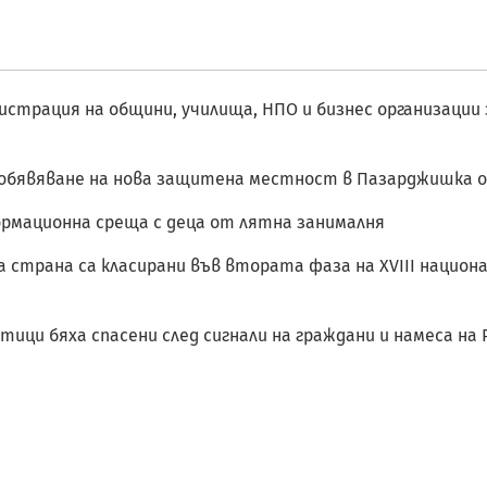
гистрация на общини, училища, НПО и бизнес организации
 обявяване на нова защитена местност в Пазарджишка 
ормационна среща с деца от лятна занималня
 страна са класирани във втората фаза на XVIII национа
ци бяха спасени след сигнали на граждани и намеса на