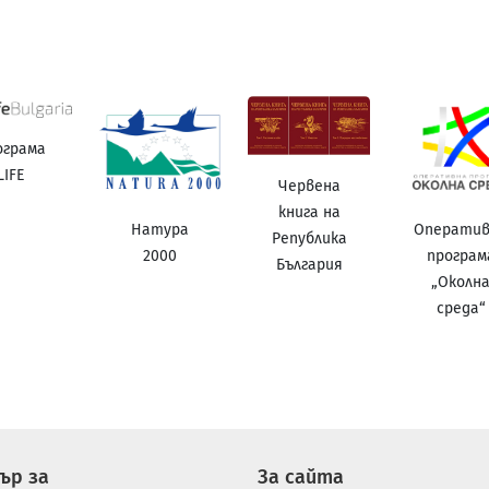
ограма
LIFE
Червена
книга на
Натура
Операти
Република
2000
програм
България
„Околн
среда“
ър за
За сайта