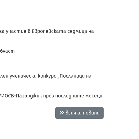
 за участие в Европейската седмица на
област
лен ученически конкурс „Посланици на
 РИОСВ-Пазарджик през последните месеци
всички новини