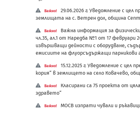
29.06.2026 г. Уведомление с це
Важно!
землищата на с. Ветрен дол, община Септ
Важна информация за физически и
Важно!
чл.35, ал.1 от Наредба №1 от 17 февруари 
извършващи дейности с оборудване, съдъ
емисиите на флуорсъдържащи парникови г
15.12.2025 г. Уведомление с це
Важно!
кория“ в землището на село Ковачево, об
Класирани са 75 проекта от цял
Важно!
здравето“
МОСВ изпрати чували и ръкавици
Важно!