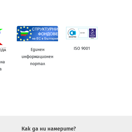
ISO 9001
Единен
информационен
вна
портал
а
а
Как да ни намерите?