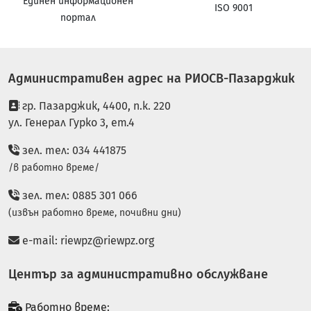
Единен информационен
ISO 9001
портал
Административен адрес на РИОСВ-Пазарджик
гр. Пазарджик, 4400, п.к. 220
ул. Генерал Гурко 3, ет.4
зел. тел: 034 441875
/в работно време/
зел. тел: 0885 301 066
(извън работно време, почивни дни)
e-mail:
riewpz@riewpz.org
Център за административно обслужване
Работно време: