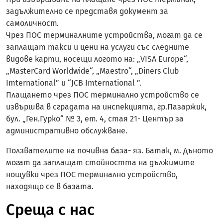
задължително се представя документ за
самоличност.
Чрез ПОС терминалните устройства, могат да се
заплащат такси и цени на услуги със следните
видове карти, носещи логото на: „VISA Europe“,
„MasterCard Worldwide“, „Maestro“, „Diners Club
Imternational” и “JCB Imternational ”.
Плащането чрез ПОС терминално устройство се
извършва в сградата на инспекцията, гр.Пазаржик,
бул. „Ген.Гурко“ № 3, ет. 4, стая 21- Център за
административно обслужване.
Ползвателите на почивна база- яз. Батак, м. Дъното
могат да заплащат стойността на дължимите
нощувки чрез ПОС терминално устройство,
находящо се в базата.
Среща с нас