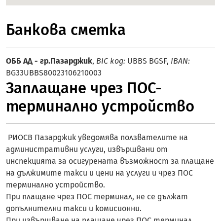
Банкова сметка
ОББ АД - гр.Пазарджик
,
BIC код:
UBBS BGSF,
IBAN:
BG33UBBS80023106210003
Заплащане чрез ПОС-
терминално устройство
РИОСВ Пазарджик уведомява ползвателите на
административни услуги, извършвани от
инспекцията за осигурената възможност за плащане
на дължимите такси и цени на услуги и чрез ПОС
терминално устройство.
При плащане чрез ПОС терминал, не се дължат
допълнителни такси и комисионни.
При извършване на плащане чрез ПОС терминал,