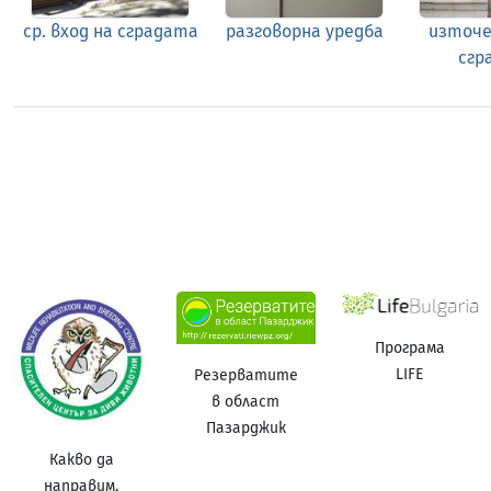
ср. вход на сградата
разговорна уредба
източе
сгр
Програма
LIFE
Резерватите
в област
Пазарджик
Какво да
направим,