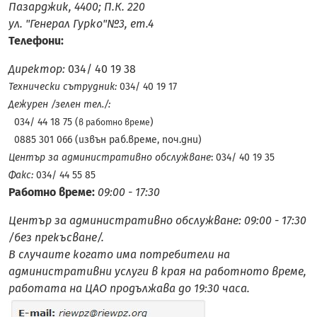
Пазарджик, 4400; П.К. 220
ул. "Генерал Гурко"№3, ет.4
Телефони:
Директор:
034/ 40 19 38
Технически сътрудник:
034/ 40 19 17
Дежурен /зелен тел./:
034/ 44 18 75 (
)
в работно време
0885 301 066 (извън раб.време, поч.дни)
Център за административно обслужване
: 034/ 40 19 35
Факс:
034/ 44 55 85
Работно време:
09:00 - 17:30
Център за административно обслужване: 09:00 - 17:30
/без прекъсване/.
В случаите когато има потребители
на
административни услуги в края на работното
време,
работата на ЦАО продължава до 19:30 часа.