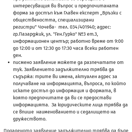
интересуващия ви въпрос и предпочитаната
форма за достъп към Главен експерт „Връзки с
обществеността, специализирани
регистри” Чочева- тел. 034/401940; адрес:
гр.Пазарджик, ул. "Ген.Гурко" №3 ет.3,
информационен център; работно време от 9:00
до 12:00 и от 12:30 до 17:30 часа всеки работен
ден.
писмено заявление можете да разпечатате от
тук. Заявлението задължително трябва да
съдържа: трите ви имена, актуален адрес за
получаване на информацията, въпроса, по който
искате достъп до информация и формата, в
която предпочитате да ви се предостави
информацията. За юридическите лица трябва да
се впише наименованието и седалището на
дружеството.
Подаденото заявление задължително трябва да бъде