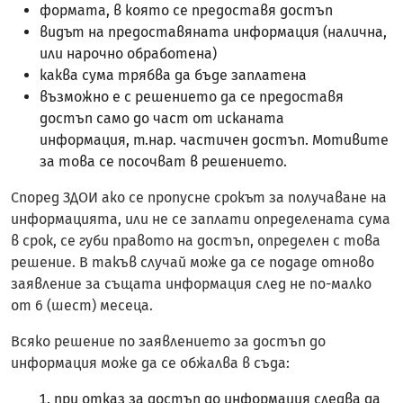
формата, в която се предоставя достъп
видът на предоставяната информация (налична,
или нарочно обработена)
каква сума трябва да бъде заплатена
възможно е с решението да се предоставя
достъп само до част от исканата
информация, т.нар. частичен достъп. Мотивите
за това се посочват в решението.
Според ЗДОИ ако се пропусне срокът за получаване на
информацията, или не се заплати определената сума
в срок, се губи правото на достъп, определен с това
решение. В такъв случай може да се подаде отново
заявление за същата информация след не по-малко
от 6 (шест) месеца.
Всяко решение по заявлението за достъп до
информация може да се обжалва в съда:
при отказ за достъп до информация следва да