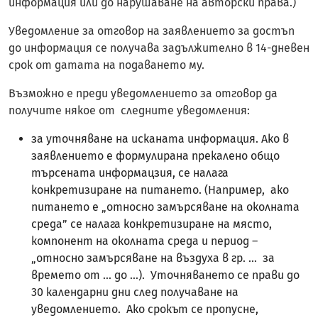
информация или до нарушаване на авторски права.)
Уведомление за отговор на заявлението за достъп
до информация се получава задължително в 14-дневен
срок от датата на подаването му.
Възможно е преди уведомлението за отговор да
получите някое от следните уведомления:
за уточняване на исканата информация. Ако в
заявлението е формулирана прекалено общо
търсената информацзия, се налага
конкретизиране на питането. (Например, ако
питането е „относно замърсяване на околната
среда” се налага конкретизиране на място,
компонент на околната среда и период –
„относно замърсяване на въздуха в гр. ... за
времето от ... до ...). Уточняването се прави до
30 календарни дни след получаване на
уведомлението. Ако срокът се пропусне,