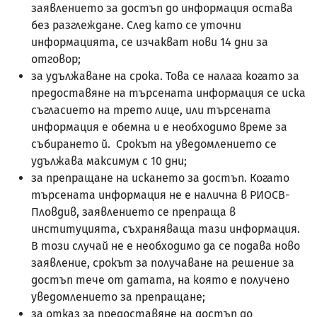
заявлението за достъп до информация остава
без разглеждане. След като се уточни
информацията, се изчакват нови 14 дни за
отговор;
за удължаване на срока. Това се налага когато за
предоставяне на търсената информация се иска
съгласието на трето лице, или търсената
информация е обемна и е необходимо време за
събирането й. Срокът на уведомлението се
удължава максимум с 10 дни;
за препращане на искането за достъп. Когато
търсената информация не е налична в РИОСВ-
Пловдив, заявлението се препраща в
институцията, съхраняваща тази информация.
В този случай не е необходимо да се подава ново
заявление, срокът за получаване на решение за
достъп тече от датата, на която е получено
уведомлението за препращане;
за отказ за предоставяне на достъп до