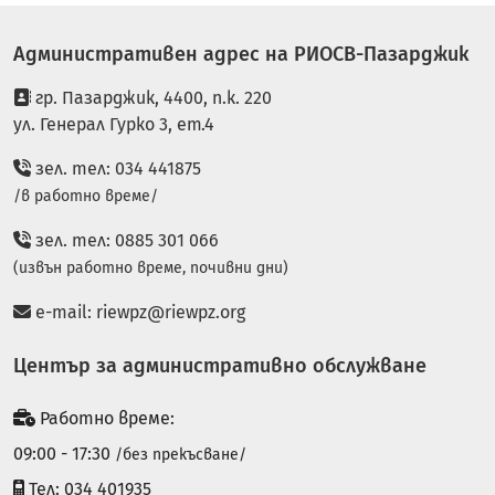
Административен адрес на РИОСВ-Пазарджик
гр. Пазарджик, 4400, п.к. 220
ул. Генерал Гурко 3, ет.4
зел. тел: 034 441875
/в работно време/
зел. тел: 0885 301 066
(извън работно време, почивни дни)
e-mail:
riewpz@riewpz.org
Център за административно обслужване
Работно време:
09:00 - 17:30
/без прекъсване/
Тел: 034 401935