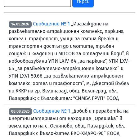
Търси
Съобщение № 1
„Изграждане на
14.05.2026
развлекателно-атракционен комплекс, паркинг,
хотел и трафопост, улици за пътна връзка и
транспортен достъп до имотите, тръбен
сондаж и кладенец и МПСОВ за отпадъчни води“, в
новообразувани УПИ LXIV-64 „за паркинг“, УПИ LXV-
65 „за развлекателно-атракционен комплекс“ и
УПИ LXVI-59.66 „за развлекателно-атракционен
комплекс, хотел и трафопост“, м. Джестов въбел
по КККР на гр. Велинград, общ. Велинград, обл.
Пазарджик; с възложител: "СИМБА ГРУП" ЕООД
Съобщение № 1
„Добив и преработка на
08.08.2025
инертни материали от находище „Орешака“ в
землището на с. Огняново, общ. Пазарджик, обл.
Пазарджик с възложител ЕКО-ХИДРО-90“ ЕООД