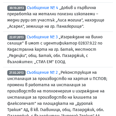
Съобщение № 4
„Добив и първична
30.10.2013
преработка на метални полезни изкопаеми –
медни руди от участък „Лиса могила”, находище
„Асарел”, землище на гр. Панагюрище”.
Съобщение № 3
„Изграждане на вилно
22.07.2013
селище” в имот с идентификатор 02837.9.22 по
Кадастрална карта на гр. Батак, местност
„Радецки”, общ. Батак, обл. Пазарджик, с
възложител: „СТИЛ ЕМ” ЕООД
Съобщение № 2
„Реконструкция на
27.02.2013
инсталация за производство на хартия и ПСПОВ;
промени в работата на инсталация за
производство на топлоенергия и изграждане на
инсталация за производство на клишета за
флексопечат” на площадката на „Дуропак
Тракия” АД, в кв. Главиница, общ. Пазарджик, обл.
Пазарджик, с възложител: "Дуропак Тракия" АД