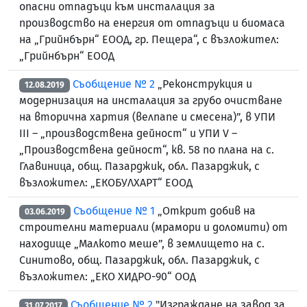
опасни отпадъци към инсталация за
производство на енергия от отпадъци и биомаса
на „Грийнбърн“ ЕООД, гр. Пещера“, с възложител:
„Грийнбърн“ ЕООД
Съобщение № 2
„Реконструкция и
12.08.2019
модернизация на инсталация за грубо очистване
на вторична хартия (велпапе и смесена)”, в УПИ
III – „производствена дейност“ и УПИ V –
„Производствена дейност“, кв. 58 по плана на с.
Главиница, общ. Пазарджик, обл. Пазарджик, с
възложител: „ЕКОБУЛХАРТ“ ЕООД
Съобщение № 1
„Открит добив на
03.06.2019
строителни материали (мрамори и доломити) от
находище „Малкото меше”, в землището на с.
Синитово, общ. Пазарджик, обл. Пазарджик, с
възложител: „ЕКО ХИДРО-90“ ООД
Съобщение № 2
"Изграждане на завод за
31.07.2017