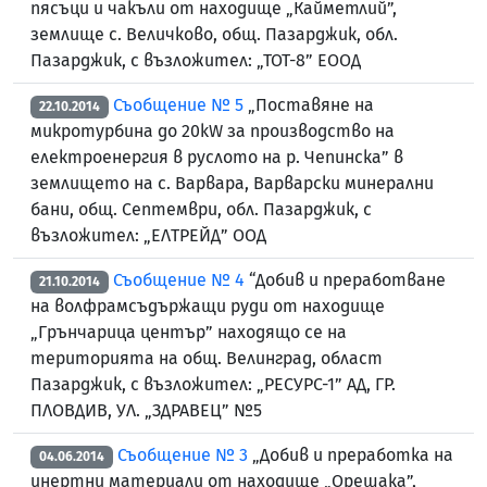
пясъци и чакъли от находище „Кайметлий”,
землище с. Величково, общ. Пазарджик, обл.
Пазарджик, с възложител: „ТОТ-8” ЕООД
Съобщение № 5
„Поставяне на
22.10.2014
микротурбина до 20kW за производство на
електроенергия в руслото на р. Чепинска” в
землището на с. Варвара, Варварски минерални
бани, общ. Септември, обл. Пазарджик, с
възложител: „ЕЛТРЕЙД” ООД
Съобщение № 4
“Добив и преработване
21.10.2014
на волфрамсъдържащи руди от находище
„Грънчарица център” находящо се на
територията на общ. Велинград, област
Пазарджик, с възложител: „РЕСУРС-1” АД, ГР.
ПЛОВДИВ, УЛ. „ЗДРАВЕЦ” №5
Съобщение № 3
„Добив и преработка на
04.06.2014
инертни материали от находище „Орешака”,