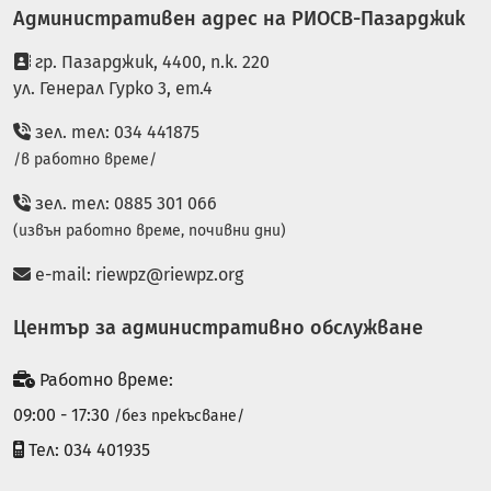
Административен адрес на РИОСВ-Пазарджик
гр. Пазарджик, 4400, п.к. 220
ул. Генерал Гурко 3, ет.4
зел. тел: 034 441875
/в работно време/
зел. тел: 0885 301 066
(извън работно време, почивни дни)
e-mail:
riewpz@riewpz.org
Център за административно обслужване
Работно време:
09:00 - 17:30
/без прекъсване/
Тел: 034 401935