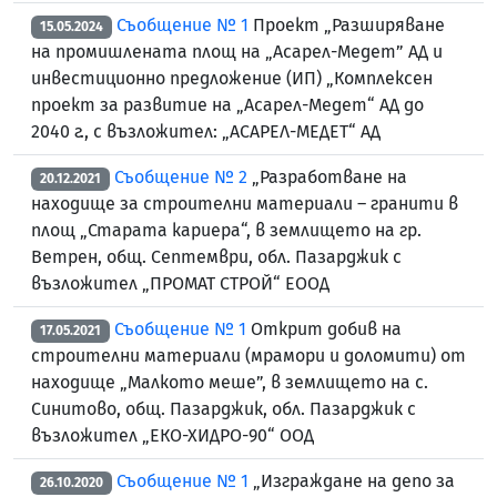
Съобщение № 1
Проект „Разширяване
15.05.2024
на промишлената площ на „Асарел-Медет” АД и
инвестиционно предложение (ИП) „Комплексен
проект за развитие на „Асарел-Медет“ АД до
2040 г., с възложител: „АСАРЕЛ-МЕДЕТ“ АД
Съобщение № 2
„Разработване на
20.12.2021
находище за строителни материали – гранити в
площ „Старата кариера“, в землището на гр.
Ветрен, общ. Септември, обл. Пазарджик с
възложител „ПРОМАТ СТРОЙ“ ЕООД
Съобщение № 1
Открит добив на
17.05.2021
строителни материали (мрамори и доломити) от
находище „Малкото меше”, в землището на с.
Синитово, общ. Пазарджик, обл. Пазарджик с
възложител „ЕКО-ХИДРО-90“ ООД
Съобщение № 1
„Изграждане на депо за
26.10.2020