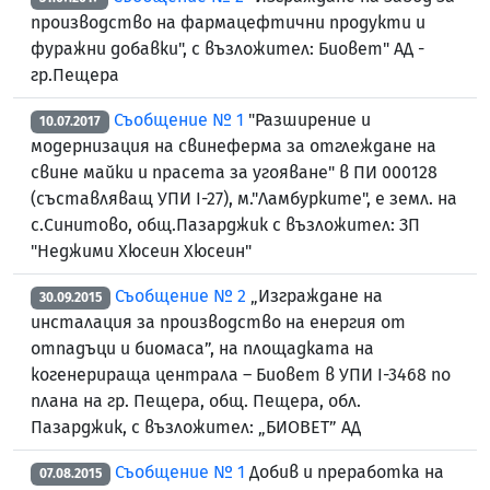
производство на фармацефтични продукти и
фуражни добавки", с възложител: Биовет" АД -
гр.Пещера
Съобщение № 1
"Разширение и
10.07.2017
модернизация на свинеферма за отглеждане на
свине майки и прасета за угояване" в ПИ 000128
(съставляващ УПИ I-27), м."Ламбурките", е земл. на
с.Синитово, общ.Пазарджик с възложител: ЗП
"Неджими Хюсеин Хюсеин"
Съобщение № 2
„Изграждане на
30.09.2015
инсталация за производство на енергия от
отпадъци и биомаса”, на площадката на
когенерираща централа – Биовет в УПИ І-3468 по
плана на гр. Пещера, общ. Пещера, обл.
Пазарджик, с възложител: „БИОВЕТ” АД
Съобщение № 1
Добив и преработка на
07.08.2015