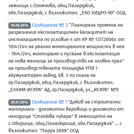
землище с.Огняново, общ.Пазарджик,
обл.Пазарджик, с възложител: „ЕКО ХИДРО-90” ООД
Съобщение № 2
“Планирана промяна на
03.06.2014
разрешения експлоатационен капацитет на
инсталацията по условие 4 от КР № 137/2006г. от
10т/24ч на реално монтираните мощности в нея
- 76т/24ч, монтиране и пускане в експлоатация
на нова мелница за производство на оловен прах”
на производствената площадка УПИ І-
акумулаторен завод, кв. 3 по плана на
гр.Пазарджик, общ.Пазарджик, с възложител:
„ЕЛХИМ-ИСКРА” АД, гр.Пазарджик, ул.„ИСКРА” №9
Съобщение № 1
"Добив на строителни
20.01.2014
материали - доломитни варовици и доломити от
находище "Столюва чукара" в землището на
с.Оборище, общ.Панагюрище, обл.Пазарджик" ... с
възложител: "Перун 2008" ООД