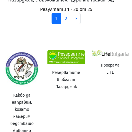
Резултати 1 - 20 от 25
след
1
2
>
Програма
LIFE
Резерватите
в област
Пазарджик
Какво да
направим,
когато
намерим
бедстващо
животно