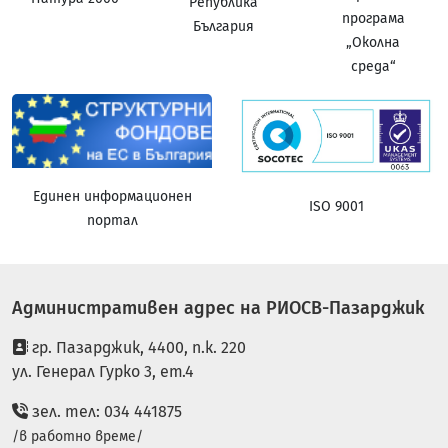
Република
програма
България
„Околна
среда“
Единен информационен
ISO 9001
портал
Административен адрес на РИОСВ-Пазарджик
гр. Пазарджик, 4400, п.к. 220
ул. Генерал Гурко 3, ет.4
зел. тел: 034 441875
/в работно време/