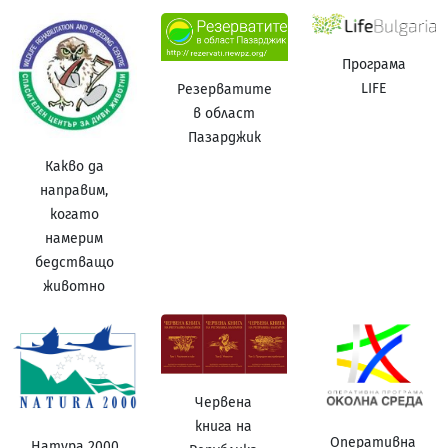
Програма
LIFE
Резерватите
в област
Пазарджик
Какво да
направим,
когато
намерим
бедстващо
животно
Червена
книга на
Оперативна
Натура 2000