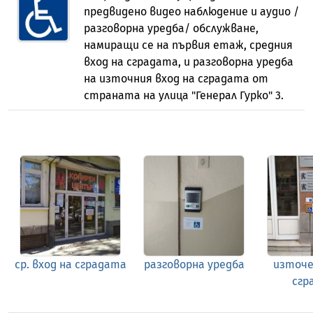
предвидено видео наблюдение и аудио /
разговорна уредба/ обслужване,
намиращи се на първия етаж, средния
вход на сградата, и разговорна уредба
на източния вход на сградата от
страната на улица "Генерал Гурко" 3.
ср. вход на сградата
разговорна уредба
източе
сгр