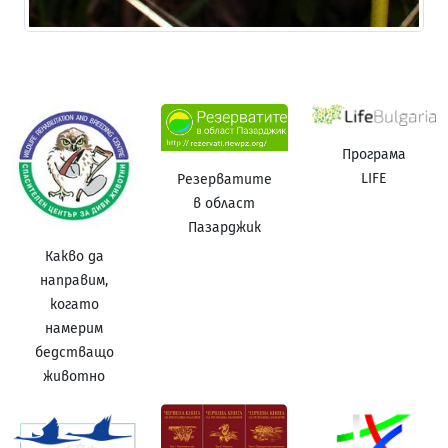
Програма
LIFE
Резерватите
в област
Пазарджик
Какво да
направим,
когато
намерим
бедстващо
животно