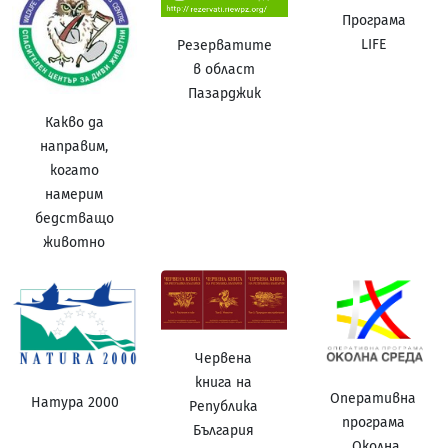
Програма
LIFE
Резерватите
в област
Пазарджик
Какво да
направим,
когато
намерим
бедстващо
животно
Червена
книга на
Оперативна
Натура 2000
Република
програма
България
„Околна